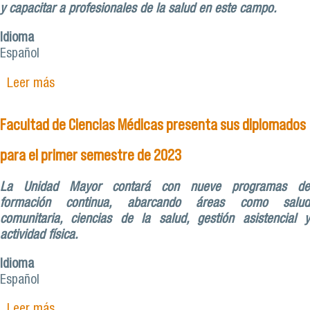
y capacitar a profesionales de la salud en este campo.
Idioma
Español
Leer más
sobre Diplomado de Neurofarmacología: una
apuesta por la actualización y especialización en
el tratamiento de enfermedades del sistema
Facultad de Ciencias Médicas presenta sus diplomados
nervioso central
para el primer semestre de 2023
La Unidad Mayor contará con nueve programas de
formación continua, abarcando áreas como salud
comunitaria, ciencias de la salud, gestión asistencial y
actividad física.
Idioma
Español
Leer más
sobre Facultad de Ciencias Médicas presenta sus