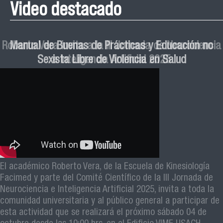
Video destacado
Roberto Vera invita a la III Jornada de Neurociencia
Esteban Aedo: “El uso de tecnología en el deporte
Manual de Buenas de Prácticas y Educación no
Ceremonia de Graduación Magíster en Salud
Jornadas puertas abiertas CESIC
Pública cohortes años 2021, 2022 y 2023 FACIMED
tiene directa relación con la inversión económica”
Sexista Libre de Violencia en Salud
e Inteligencia Artificial 2025
El académico Roberto Vera, de la Escuela de Kinesiología
Revive la ceremonia de graduación de las y los egresados
Facimed y parte del Comité Científico de la III Jornada de
de los cohortes 2021, 2022 y 2023 del Magister en Salud
Neurociencia e Inteligencia Artificial 2025, invita a toda la
Pública de nuestra facultad
comunidad universitaria y al público general a participar de
esta actividad que se realizará el próximo sábado 04 de