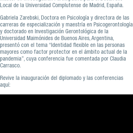
Local de la Universidad Complutense de Madrid, España.
Gabriela Zarebski, Doctora en Psicología y directora de las
carreras de especialización y maestría en Psicogerontología
y doctorado en Investigación Gerontológica de la
Universidad Maimónides de Buenos Aires, Argentina,
presentó con el tema “Identidad flexible en las personas
mayores como factor protector en el ámbito actual de la
pandemia”, cuya conferencia fue comentada por Claudia
Carrasco.
Revive la inauguración del diplomado y las conferencias
aquí: