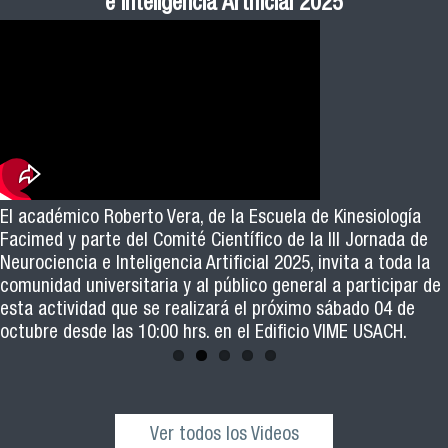
Pública cohortes años 2021, 2022 y 2023 FACIMED
tiene directa relación con la inversión económica”
Sexista Libre de Violencia en Salud
e Inteligencia Artificial 2025
El académico Roberto Vera, de la Escuela de Kinesiología
Revive la ceremonia de graduación de las y los egresados
Facimed y parte del Comité Científico de la III Jornada de
de los cohortes 2021, 2022 y 2023 del Magister en Salud
Neurociencia e Inteligencia Artificial 2025, invita a toda la
Pública de nuestra facultad
comunidad universitaria y al público general a participar de
esta actividad que se realizará el próximo sábado 04 de
octubre desde las 10:00 hrs. en el Edificio VIME USACH.
Ver todos los Videos