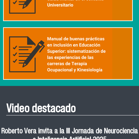
Video destacado
Roberto Vera invita a la III Jornada de Neurociencia
Esteban Aedo: “El uso de tecnología en el deporte
Manual de Buenas de Prácticas y Educación no
Ceremonia de Graduación Magíster en Salud
Jornadas puertas abiertas CESIC