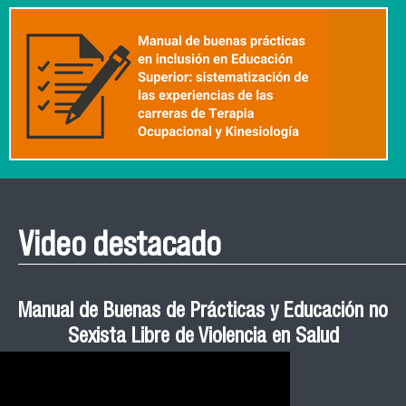
Video destacado
Roberto Vera invita a la III Jornada de Neurociencia
Esteban Aedo: “El uso de tecnología en el deporte
Manual de Buenas de Prácticas y Educación no
Ceremonia de Graduación Magíster en Salud
Jornadas puertas abiertas CESIC
Pública cohortes años 2021, 2022 y 2023 FACIMED
tiene directa relación con la inversión económica”
Sexista Libre de Violencia en Salud
e Inteligencia Artificial 2025