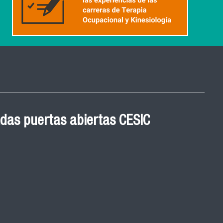
 Graduación Magíster en
das puertas abiertas CESIC
 cohortes años 2021, 2022
ED
de graduación de las y los egresados de los
y 2023 del Magister en Salud Pública de