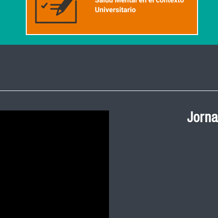
Ceremonia de
Jorna
Salud Pública
y 2023 FACIM
Revive la ceremonia 
cohortes 2021, 2022 
nuestra facultad