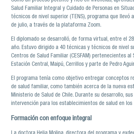
Como un proceso potente y rico en vivencias, aprendiz
Salud Familiar Integral y Cuidado de Personas en Situa
técnicos de nivel superior (TENS), programa que llevó 
de julio, a través de la plataforma Zoom.
El diplomado se desarrolló, de forma virtual, entre el 
año. Estuvo dirigido a 40 técnicas y técnicos de nivel
Centros de Salud Familiar (CESFAM) pertenecientes al S
Estación Central, Maipú, Cerrillos y parte de Pedro Agui
El programa tenía como objetivo entregar conceptos re
de salud familiar, como también acerca de la nueva es
Ministerio de Salud de Chile. Durante su desarrollo, su
intervención para los establecimientos de salud en lo
Formación con enfoque integral
La doctora Helia Molina, directora del programa y exde