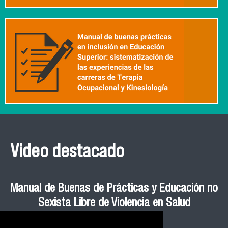
Video destacado
Roberto Vera invita a la III Jornada de Neurociencia
Esteban Aedo: “El uso de tecnología en el deporte
Manual de Buenas de Prácticas y Educación no
Ceremonia de Graduación Magíster en Salud
Jornadas puertas abiertas CESIC
Pública cohortes años 2021, 2022 y 2023 FACIMED
tiene directa relación con la inversión económica”
Sexista Libre de Violencia en Salud
e Inteligencia Artificial 2025