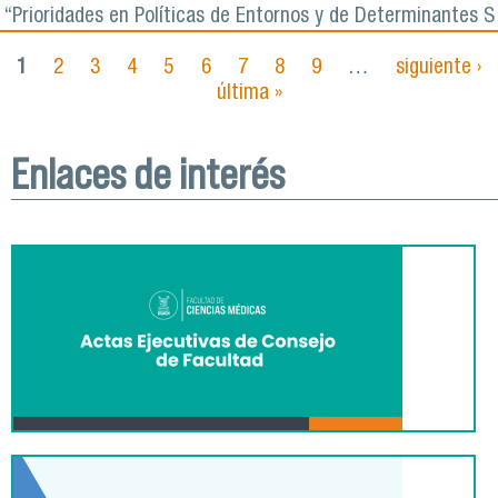
“Prioridades en Políticas de Entornos y de Determinantes S
1
2
3
4
5
6
7
8
9
…
siguiente ›
Páginas
última »
Enlaces de interés