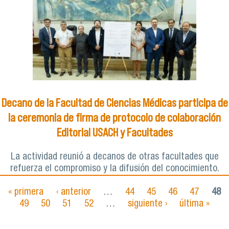
Decano de la Facultad de Ciencias Médicas participa de
la ceremonia de firma de protocolo de colaboración
Editorial USACH y Facultades
La actividad reunió a decanos de otras facultades que
refuerza el compromiso y la difusión del conocimiento.
« primera
‹ anterior
…
44
45
46
47
48
Páginas
49
50
51
52
…
siguiente ›
última »