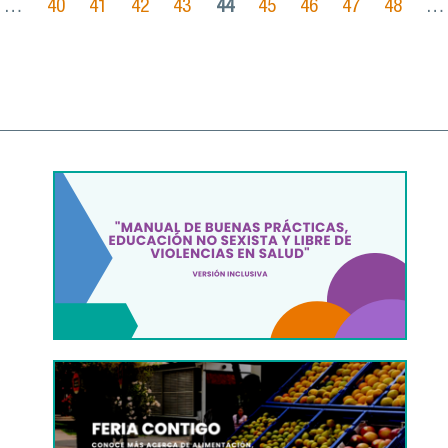
…
40
41
42
43
44
45
46
47
48
…