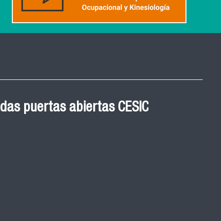
 Graduación Magíster en
das puertas abiertas CESIC
 cohortes años 2021, 2022
ED
de graduación de las y los egresados de los
y 2023 del Magister en Salud Pública de