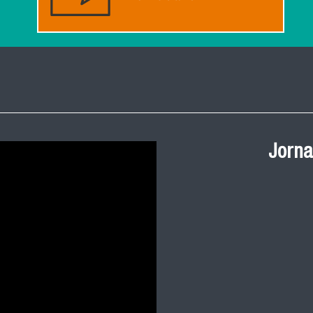
Ceremonia de
Jorna
Salud Pública
y 2023 FACIM
Revive la ceremonia 
cohortes 2021, 2022 
nuestra facultad