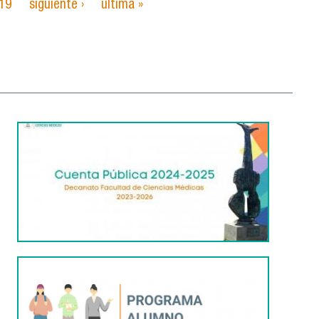
19
siguiente ›
última »