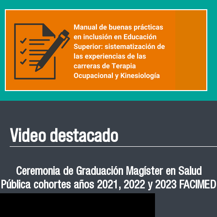
Video destacado
Roberto Vera invita a la III Jornada de Neurociencia
Esteban Aedo: “El uso de tecnología en el deporte
Manual de Buenas de Prácticas y Educación no
Ceremonia de Graduación Magíster en Salud
Jornadas puertas abiertas CESIC
Pública cohortes años 2021, 2022 y 2023 FACIMED
tiene directa relación con la inversión económica”
Sexista Libre de Violencia en Salud
e Inteligencia Artificial 2025