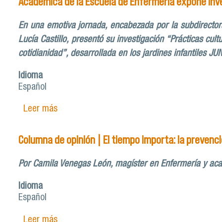
Académica de la Escuela de Enfermería expone inve
En una emotiva jornada, encabezada por la subdirectora
Lucía Castillo, presentó su investigación “Prácticas cu
cotidianidad”, desarrollada en los jardines infantiles JUN
Idioma
Español
Leer más
sobre Académica de la Escuela de Enfermerí
Columna de opinión | El tiempo importa: la prevenció
Por Camila Venegas León, magíster en Enfermería y acad
Idioma
Español
Leer más
sobre Columna de opinión | El tiempo importa