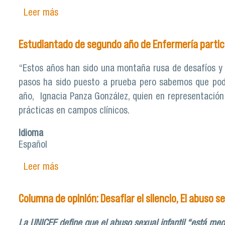
Leer más
sobre Lilian Monsalves, académica de Enferm
las personas mayores”
Estudiantado de segundo año de Enfermería partic
“Estos años han sido una montaña rusa de desafíos y 
pasos ha sido puesto a prueba pero sabemos que pod
año, Ignacia Panza González, quien en representación 
prácticas en campos clínicos.
Idioma
Español
Leer más
sobre Estudiantado de segundo año de Enfer
Columna de opinión: Desafiar el silencio, El abuso se
La UNICEF define que el abuso sexual infantil “está med