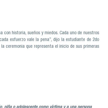
mar decisiones, mejora el bienestar y calidad de vida de
a con historia, sueños y miedos. Cada uno de nuestros
a esfuerzo vale la pena”, dijo la estudiante de 2do
 la ceremonia que representa el inicio de sus primeras
ño, niña o adolescente como víctima y a una persona