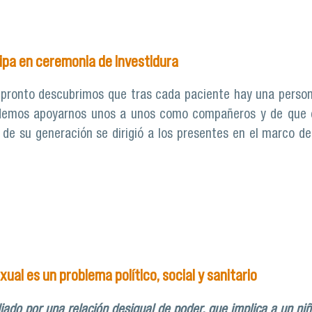
ería: “A mayor autonomía e independencia y capacidad de to
ipa en ceremonia de Investidura
pronto descubrimos que tras cada paciente hay una person
emos apoyarnos unos a unos como compañeros y de que cad
de su generación se dirigió a los presentes en el marco de
mería participa en ceremonia de Investidura
xual es un problema político, social y sanitario
iado por una relación desigual de poder, que implica a un ni