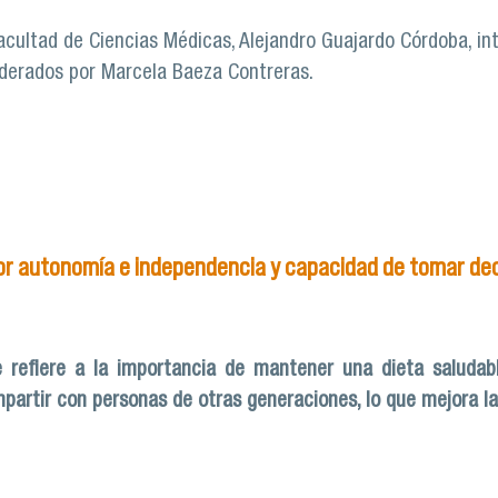
acultad de Ciencias Médicas, Alejandro Guajardo Córdoba, in
liderados por Marcela Baeza Contreras.
 se sumaron hoy a gestionar los cuidados de pacientes en n
or autonomía e independencia y capacidad de tomar decis
 refiere a la importancia de mantener una dieta saludabl
mpartir con personas de otras generaciones, lo que mejora l