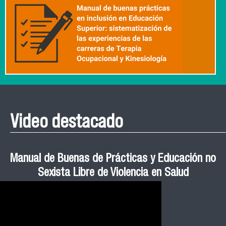
Video destacado
Roberto Vera invita a la III Jornada de Neurociencia
Esteban Aedo: “El uso de tecnología en el deporte
Manual de Buenas de Prácticas y Educación no
Ceremonia de Graduación Magíster en Salud
Jornadas puertas abiertas CESIC
Pública cohortes años 2021, 2022 y 2023 FACIMED
tiene directa relación con la inversión económica”
Sexista Libre de Violencia en Salud
e Inteligencia Artificial 2025