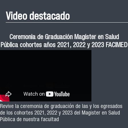
Video destacado
Roberto Vera invita a la III Jornada de Neurociencia
Esteban Aedo: “El uso de tecnología en el deporte
Manual de Buenas de Prácticas y Educación no
Ceremonia de Graduación Magíster en Salud
Jornadas puertas abiertas CESIC
Pública cohortes años 2021, 2022 y 2023 FACIMED
tiene directa relación con la inversión económica”
Sexista Libre de Violencia en Salud
e Inteligencia Artificial 2025
El académico Roberto Vera, de la Escuela de Kinesiología
Revive la ceremonia de graduación de las y los egresados
Facimed y parte del Comité Científico de la III Jornada de
de los cohortes 2021, 2022 y 2023 del Magister en Salud
Neurociencia e Inteligencia Artificial 2025, invita a toda la
Pública de nuestra facultad
comunidad universitaria y al público general a participar de