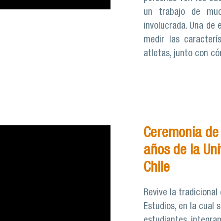
un trabajo de mu
involucrada. Una de 
medir las caracterí
atletas, junto con c
Ceremonia de 
años de la Un
Chile
Revive la tradiciona
Estudios, en la cual
estudiantes, integra