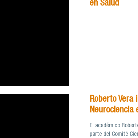
en Salud
Roberto Vera i
Neurociencia e
El académico Roberto
parte del Comité Cien