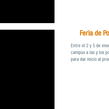
Feria de P
Entre el 2 y 5 de ene
campus a las y los po
para dar inicio al pr