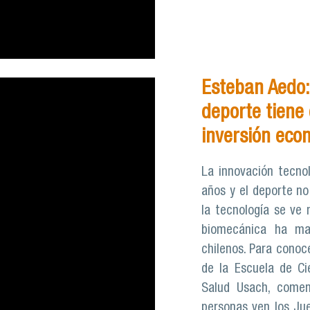
Esteban Aedo: 
deporte tiene 
inversión eco
La innovación tecno
años y el deporte no
la tecnología se ve 
biomecánica ha max
chilenos. Para conoc
de la Escuela de Cie
Salud Usach, come
personas ven los Ju