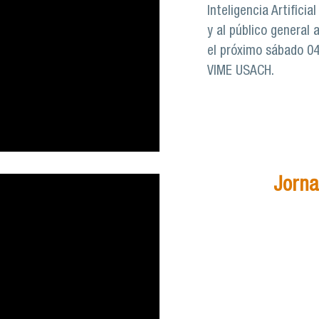
Inteligencia Artificia
y al público general 
el próximo sábado 04 
VIME USACH.
Jorna