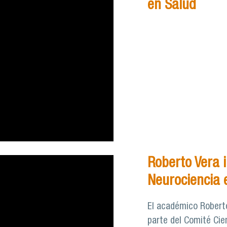
en Salud
Roberto Vera i
Neurociencia e
El académico Roberto
parte del Comité Cien