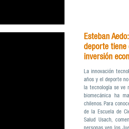
Esteban Aedo: 
deporte tiene 
inversión eco
La innovación tecno
años y el deporte no
la tecnología se ve 
biomecánica ha max
chilenos. Para conoc
de la Escuela de Cie
Salud Usach, come
personas ven los Ju