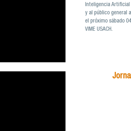
Inteligencia Artificia
y al público general 
el próximo sábado 04 
VIME USACH.
Jorna