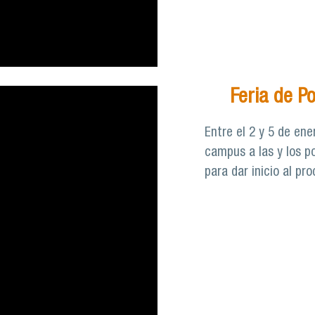
Feria de P
Entre el 2 y 5 de ene
campus a las y los po
para dar inicio al pr