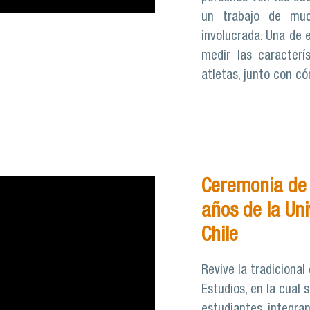
un trabajo de mu
involucrada. Una de 
medir las caracterí
atletas, junto con c
Ceremonia de 
años de la Un
Chile
Revive la tradiciona
Estudios, en la cual
estudiantes, integra