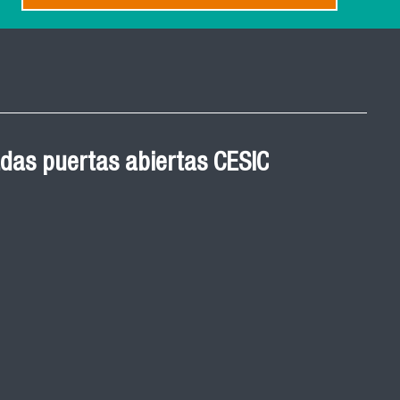
 Graduación Magíster en
das puertas abiertas CESIC
 cohortes años 2021, 2022
ED
de graduación de las y los egresados de los
y 2023 del Magister en Salud Pública de