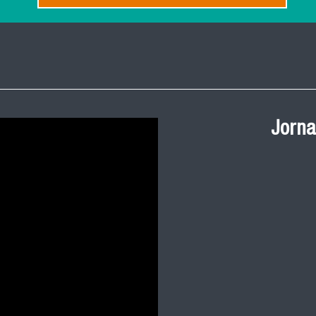
Ceremonia de
Jorna
Salud Pública
y 2023 FACIM
Revive la ceremonia 
cohortes 2021, 2022 
nuestra facultad