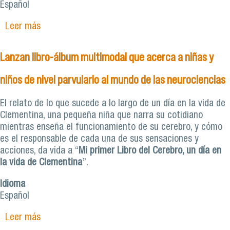
Español
Leer más
sobre 71 tituladas/os de Medicina de nuestro
Plantel rinden prueba de conocimientos Eunacom
Lanzan libro-álbum multimodal que acerca a niñas y
niños de nivel parvulario al mundo de las neurociencias
El relato de lo que sucede a lo largo de un día en la vida de
Clementina, una pequeña niña que narra su cotidiano
mientras enseña el funcionamiento de su cerebro, y cómo
es el responsable de cada una de sus sensaciones y
acciones, da vida a “
Mi primer Libro del Cerebro, un día en
la vida de Clementina
”.
Idioma
Español
Leer más
sobre Lanzan libro-álbum multimodal que acerca
a niñas y niños de nivel parvulario al mundo de