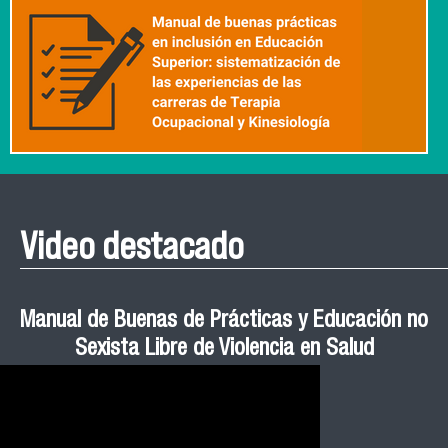
Video destacado
Roberto Vera invita a la III Jornada de Neurociencia
Esteban Aedo: “El uso de tecnología en el deporte
Manual de Buenas de Prácticas y Educación no
Ceremonia de Graduación Magíster en Salud
Jornadas puertas abiertas CESIC
Pública cohortes años 2021, 2022 y 2023 FACIMED
tiene directa relación con la inversión económica”
Sexista Libre de Violencia en Salud
e Inteligencia Artificial 2025