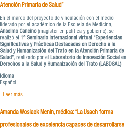
Atención Primaria de Salud”
En el marco del proyecto de vinculación con el medio
liderado por el académico de la Escuela de Medicina,
Anselmo Cancino
(magíster en política y gobierno), se
realizó el
1° Seminario Internacional virtual “Experiencias
Significativas y Prácticas Destacadas en Derecho a la
Salud y Humanización del Trato en la Atención Primaria de
Salud
”, realizado por el
Laboratorio de Innovación Social en
Derechos a la Salud y Humanización del Trato (LABDSAL)
.
Idioma
Español
Leer más
sobre Proyecto Vime realizó Primer Seminario
Internacional “Experiencias Significativas y
prácticas Destacadas en Derecho a la Salud y
Amanda Wosiack Menin, médica: “La Usach forma
Humanización del trato en la Atención Primaria
de Salud”
profesionales de excelencia capaces de desarrollarse