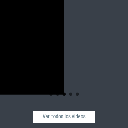
Salud Pública
y 2023 FACIM
Revive la ceremonia 
cohortes 2021, 2022 
nuestra facultad
Ver todos los Videos