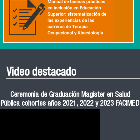
Video destacado
Roberto Vera invita a la III Jornada de Neurociencia
Esteban Aedo: “El uso de tecnología en el deporte
Manual de Buenas de Prácticas y Educación no
Ceremonia de Graduación Magíster en Salud
Jornadas puertas abiertas CESIC
Pública cohortes años 2021, 2022 y 2023 FACIMED
tiene directa relación con la inversión económica”
Sexista Libre de Violencia en Salud
e Inteligencia Artificial 2025