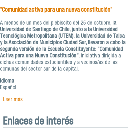
"Comunidad activa para una nueva constitución"
A menos de un mes del plebiscito del 25 de octubre, l
a
Universidad de Santiago de Chile, junto a la Universidad
Tecnológica Metropolitana (UTEM), la Universidad de Talca
y la Asociación de Municipios Ciudad Sur, llevaron a cabo la
segunda versión de la Escuela Constituyente: “Comunidad
Activa para una Nueva Constitución”
, iniciativa dirigida a
dichas comunidades estudiantiles y a vecinos/as de las
comunas del sector sur de la capital.
Idioma
Español
Leer más
sobre Con módulo sobre derecho a la salud
FACIMED Usach participa en Segunda Versión de
Escuela Constituyente "Comunidad activa para
Enlaces de interés
una nueva constitución"