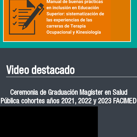
Video destacado
Roberto Vera invita a la III Jornada de Neurociencia
Esteban Aedo: “El uso de tecnología en el deporte
Manual de Buenas de Prácticas y Educación no
Ceremonia de Graduación Magíster en Salud
Jornadas puertas abiertas CESIC
Pública cohortes años 2021, 2022 y 2023 FACIMED
tiene directa relación con la inversión económica”
Sexista Libre de Violencia en Salud
e Inteligencia Artificial 2025