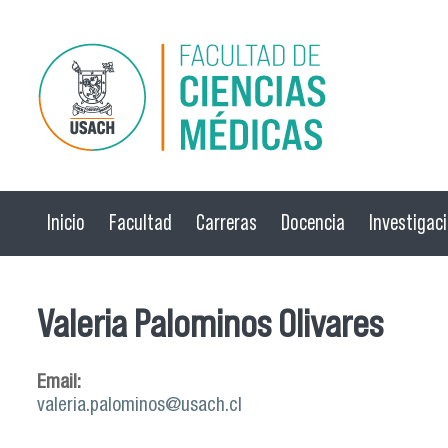
Pasar al contenido principal
Inicio
Facultad
Carreras
Docencia
Investigac
Valeria Palominos Olivares
Email:
valeria.palominos@usach.cl