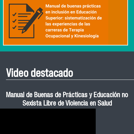
Video destacado
Roberto Vera invita a la III Jornada de Neurociencia
Esteban Aedo: “El uso de tecnología en el deporte
Manual de Buenas de Prácticas y Educación no
Ceremonia de Graduación Magíster en Salud
Jornadas puertas abiertas CESIC
Pública cohortes años 2021, 2022 y 2023 FACIMED
tiene directa relación con la inversión económica”
Sexista Libre de Violencia en Salud
e Inteligencia Artificial 2025