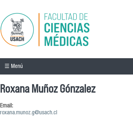
Pasar al contenido principal
☰ Menú
Roxana Muñoz Gónzalez
Email:
roxana.munoz.g@usach.cl