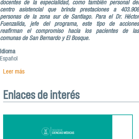
docentes de la especialidad, como también personal del
centro asistencial que brinda prestaciones a 403.908
personas de la zona sur de Santiago. Para el Dr. Héctor
Fuenzalida, jefe del programa, este tipo de acciones
reafirman el compromiso hacia los pacientes de las
comunas de San Bernardo y El Bosque.
Idioma
Español
Leer más
sobre Programa de Formación de Médico
Especialista en Dermatología y Venereología
realiza exitoso operativo de salud en Hospital El
Enlaces de interés
Pino