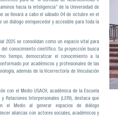
entífico para la “III Jornada de Neurociencias e
s caminos hacia la inteligencia” de la Universidad de
e se llevará a cabo el sábado 04 de octubre en el
r un diálogo enriquecedor y accesible para toda la
icial 2025 se consolidan como un espacio vital para
ra del conocimiento científico. Su proyección busca
smo tiempo, democratizar el conocimiento a la
 conformado por académicos y profesionales de las
biología, además de la Vicerrectoría de Vinculación
ción con el Medio USACH, académica de la Escuela
n y Relaciones Interpersonales (LERI), destaca que
con el Medio al generar espacios de diálogo
talecer alianzas con actores sociales, académicos y