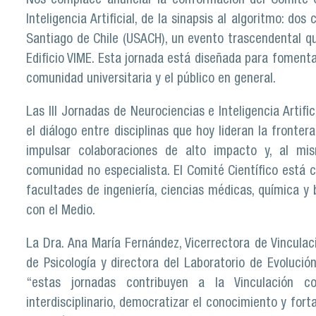
Nos complace anunciar la conformación del Comité Ci
Inteligencia Artificial, de la sinapsis al algoritmo: do
Santiago de Chile (USACH), un evento trascendental qu
Edificio VIME. Esta jornada está diseñada para fomenta
comunidad universitaria y el público en general.
Las III Jornadas de Neurociencias e Inteligencia Artif
el diálogo entre disciplinas que hoy lideran la fronte
impulsar colaboraciones de alto impacto y, al mi
comunidad no especialista. El Comité Científico está
facultades de ingeniería, ciencias médicas, química y 
con el Medio.
La Dra. Ana María Fernández, Vicerrectora de Vincula
de Psicología y directora del Laboratorio de Evolució
“estas jornadas contribuyen a la Vinculación 
interdisciplinario, democratizar el conocimiento y for