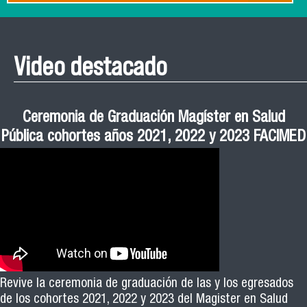
Video destacado
Roberto Vera invita a la III Jornada de Neurociencia
Esteban Aedo: “El uso de tecnología en el deporte
Manual de Buenas de Prácticas y Educación no
Ceremonia de Graduación Magíster en Salud
Jornadas puertas abiertas CESIC
Pública cohortes años 2021, 2022 y 2023 FACIMED
tiene directa relación con la inversión económica”
Sexista Libre de Violencia en Salud
e Inteligencia Artificial 2025
El académico Roberto Vera, de la Escuela de Kinesiología
Revive la ceremonia de graduación de las y los egresados
Facimed y parte del Comité Científico de la III Jornada de
de los cohortes 2021, 2022 y 2023 del Magister en Salud