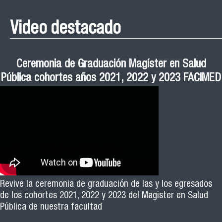
Video destacado
Roberto Vera invita a la III Jornada de Neurociencia
Esteban Aedo: “El uso de tecnología en el deporte
Manual de Buenas de Prácticas y Educación no
Ceremonia de Graduación Magíster en Salud
Jornadas puertas abiertas CESIC
Pública cohortes años 2021, 2022 y 2023 FACIMED
tiene directa relación con la inversión económica”
Sexista Libre de Violencia en Salud
e Inteligencia Artificial 2025
El académico Roberto Vera, de la Escuela de Kinesiología
Revive la ceremonia de graduación de las y los egresados
Facimed y parte del Comité Científico de la III Jornada de
de los cohortes 2021, 2022 y 2023 del Magister en Salud
Neurociencia e Inteligencia Artificial 2025, invita a toda la
Pública de nuestra facultad
comunidad universitaria y al público general a participar de