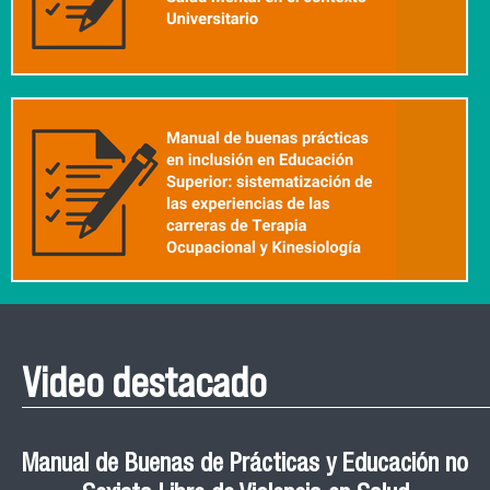
Video destacado
Roberto Vera invita a la III Jornada de Neurociencia
Esteban Aedo: “El uso de tecnología en el deporte
Manual de Buenas de Prácticas y Educación no
Ceremonia de Graduación Magíster en Salud
Jornadas puertas abiertas CESIC