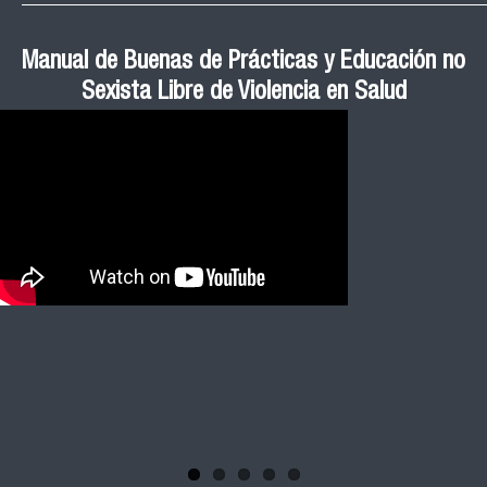
Roberto Vera invita a la III Jornada de Neurociencia
Esteban Aedo: “El uso de tecnología en el deporte
Manual de Buenas de Prácticas y Educación no
Ceremonia de Graduación Magíster en Salud
Jornadas puertas abiertas CESIC
Pública cohortes años 2021, 2022 y 2023 FACIMED
tiene directa relación con la inversión económica”
Sexista Libre de Violencia en Salud
e Inteligencia Artificial 2025
El académico Roberto Vera, de la Escuela de Kinesiología
Revive la ceremonia de graduación de las y los egresados
Facimed y parte del Comité Científico de la III Jornada de
de los cohortes 2021, 2022 y 2023 del Magister en Salud
Neurociencia e Inteligencia Artificial 2025, invita a toda la
Pública de nuestra facultad
comunidad universitaria y al público general a participar de
esta actividad que se realizará el próximo sábado 04 de
octubre desde las 10:00 hrs. en el Edificio VIME USACH.