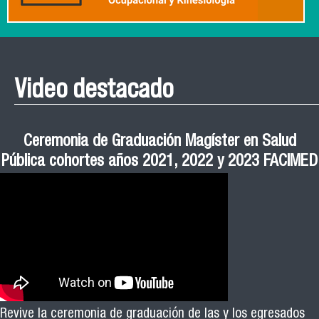
Video destacado
Roberto Vera invita a la III Jornada de Neurociencia
Esteban Aedo: “El uso de tecnología en el deporte
Manual de Buenas de Prácticas y Educación no
Ceremonia de Graduación Magíster en Salud
Jornadas puertas abiertas CESIC
Pública cohortes años 2021, 2022 y 2023 FACIMED
tiene directa relación con la inversión económica”
Sexista Libre de Violencia en Salud
e Inteligencia Artificial 2025
El académico Roberto Vera, de la Escuela de Kinesiología
Revive la ceremonia de graduación de las y los egresados