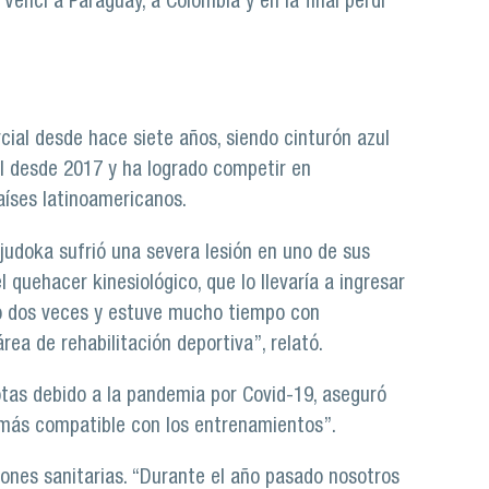
Vencí a Paraguay, a Colombia y en la final perdí
cial desde hace siete años, siendo cinturón azul
al desde 2017 y ha logrado competir en
aíses latinoamericanos.
l judoka sufrió una severa lesión en uno de sus
quehacer kinesiológico, que lo llevaría a ingresar
do dos veces y estuve mucho tiempo con
rea de rehabilitación deportiva”, relató.
motas debido a la pandemia por Covid-19, aseguró
más compatible con los entrenamientos”.
ciones sanitarias. “Durante el año pasado nosotros