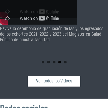
El académico Roberto Vera, de la Escuela de Kinesiología
Revive la ceremonia de graduación de las y los egresados
Facimed y parte del Comité Científico de la III Jornada de
de los cohortes 2021, 2022 y 2023 del Magister en Salud
Neurociencia e Inteligencia Artificial 2025, invita a toda la
Pública de nuestra facultad
comunidad universitaria y al público general a participar de
esta actividad que se realizará el próximo sábado 04 de
octubre desde las 10:00 hrs. en el Edificio VIME USACH.
Ver todos los Videos