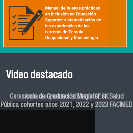
Video destacado
Roberto Vera invita a la III Jornada de Neurociencia
Esteban Aedo: “El uso de tecnología en el deporte
Manual de Buenas de Prácticas y Educación no
Ceremonia de Graduación Magíster en Salud
Jornadas puertas abiertas CESIC
Pública cohortes años 2021, 2022 y 2023 FACIMED
tiene directa relación con la inversión económica”
Sexista Libre de Violencia en Salud
e Inteligencia Artificial 2025