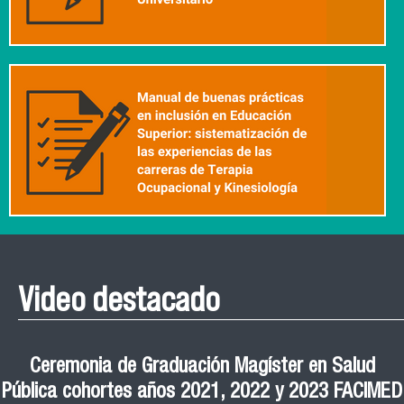
Video destacado
Roberto Vera invita a la III Jornada de Neurociencia
Esteban Aedo: “El uso de tecnología en el deporte
Manual de Buenas de Prácticas y Educación no
Ceremonia de Graduación Magíster en Salud
Jornadas puertas abiertas CESIC
Pública cohortes años 2021, 2022 y 2023 FACIMED
tiene directa relación con la inversión económica”
Sexista Libre de Violencia en Salud
e Inteligencia Artificial 2025