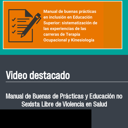
Video destacado
Roberto Vera invita a la III Jornada de Neurociencia
Esteban Aedo: “El uso de tecnología en el deporte
Manual de Buenas de Prácticas y Educación no
Ceremonia de Graduación Magíster en Salud
Jornadas puertas abiertas CESIC
Pública cohortes años 2021, 2022 y 2023 FACIMED
tiene directa relación con la inversión económica”
Sexista Libre de Violencia en Salud
e Inteligencia Artificial 2025