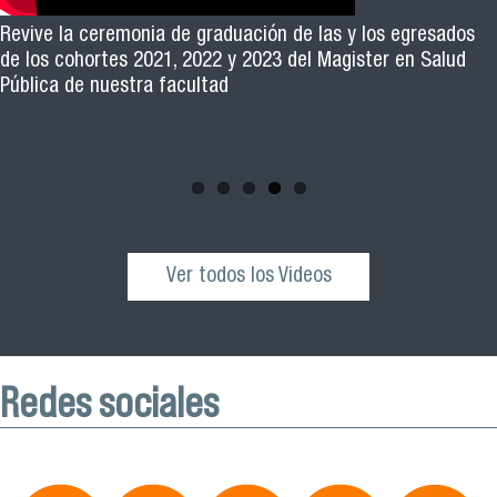
El académico Roberto Vera, de la Escuela de Kinesiología
Revive la ceremonia de graduación de las y los egresados
Facimed y parte del Comité Científico de la III Jornada de
de los cohortes 2021, 2022 y 2023 del Magister en Salud
Neurociencia e Inteligencia Artificial 2025, invita a toda la
Pública de nuestra facultad
comunidad universitaria y al público general a participar de
esta actividad que se realizará el próximo sábado 04 de
octubre desde las 10:00 hrs. en el Edificio VIME USACH.
Ver todos los Videos
Redes sociales