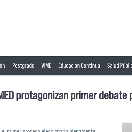
ión
Postgrado
VIME
Educación Continua
Salud Públi
MED protagonizan primer debate p