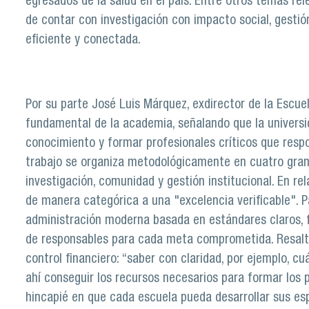
egresados de la salud en el país. Entre otros temas re
de contar con investigación con impacto social, gestió
eficiente y conectada.
Por su parte José Luis Márquez, exdirector de la Escuela
fundamental de la academia, señalando que la univers
conocimiento y formar profesionales críticos que resp
trabajo se organiza metodológicamente en cuatro grand
investigación, comunidad y gestión institucional. En re
de manera categórica a una "excelencia verificable". Pa
administración moderna basada en estándares claros, fi
de responsables para cada meta comprometida. Resalt
control financiero: “saber con claridad, por ejemplo, 
ahí conseguir los recursos necesarios para formar los 
hincapié en que cada escuela pueda desarrollar sus esp