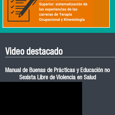
Video destacado
Roberto Vera invita a la III Jornada de Neurociencia
Esteban Aedo: “El uso de tecnología en el deporte
Manual de Buenas de Prácticas y Educación no
Ceremonia de Graduación Magíster en Salud
Jornadas puertas abiertas CESIC
Pública cohortes años 2021, 2022 y 2023 FACIMED
tiene directa relación con la inversión económica”
Sexista Libre de Violencia en Salud
e Inteligencia Artificial 2025