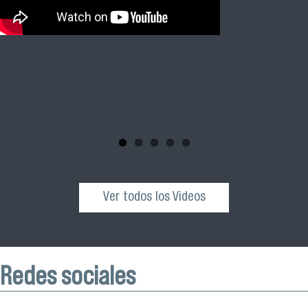
El académico Roberto Vera, de la Escuela de Kinesiología
Revive la ceremonia de graduación de las y los egresados
Facimed y parte del Comité Científico de la III Jornada de
de los cohortes 2021, 2022 y 2023 del Magister en Salud
Neurociencia e Inteligencia Artificial 2025, invita a toda la
Pública de nuestra facultad
comunidad universitaria y al público general a participar de
esta actividad que se realizará el próximo sábado 04 de
octubre desde las 10:00 hrs. en el Edificio VIME USACH.
Ver todos los Videos
Redes sociales