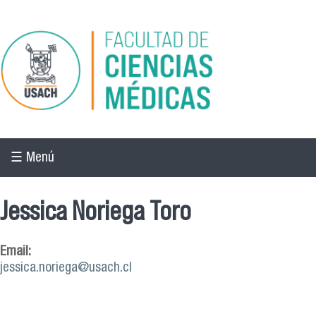
Pasar al contenido principal
☰ Menú
Jessica Noriega Toro
Email:
jessica.noriega@usach.cl