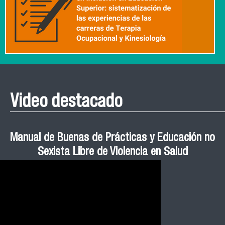
Video destacado
Roberto Vera invita a la III Jornada de Neurociencia
Esteban Aedo: “El uso de tecnología en el deporte
Manual de Buenas de Prácticas y Educación no
Ceremonia de Graduación Magíster en Salud
Jornadas puertas abiertas CESIC
Pública cohortes años 2021, 2022 y 2023 FACIMED
tiene directa relación con la inversión económica”
Sexista Libre de Violencia en Salud
e Inteligencia Artificial 2025