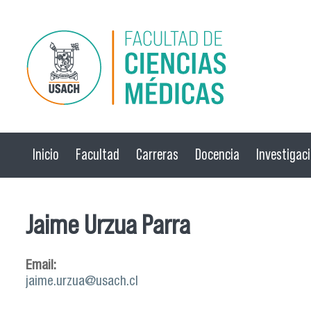
Pasar al contenido principal
Inicio
Facultad
Carreras
Docencia
Investigac
Jaime Urzua Parra
Email:
jaime.urzua@usach.cl