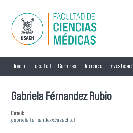
Pasar al contenido principal
Inicio
Facultad
Carreras
Docencia
Investigac
Gabriela Férnandez Rubio
Email:
gabriela.fernandez@usach.cl