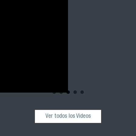
Salud Pública
y 2023 FACIM
Revive la ceremonia 
cohortes 2021, 2022 
nuestra facultad
Ver todos los Videos