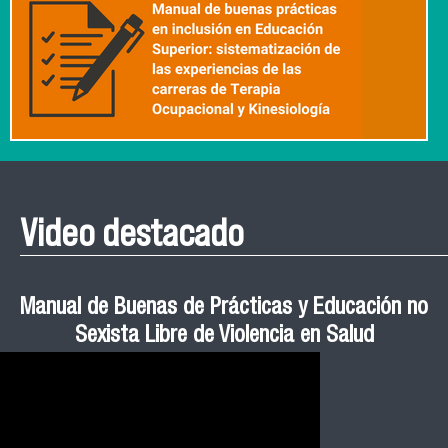
Video destacado
Roberto Vera invita a la III Jornada de Neurociencia
Esteban Aedo: “El uso de tecnología en el deporte
Manual de Buenas de Prácticas y Educación no
Ceremonia de Graduación Magíster en Salud
Jornadas puertas abiertas CESIC
Pública cohortes años 2021, 2022 y 2023 FACIMED
tiene directa relación con la inversión económica”
Sexista Libre de Violencia en Salud
e Inteligencia Artificial 2025