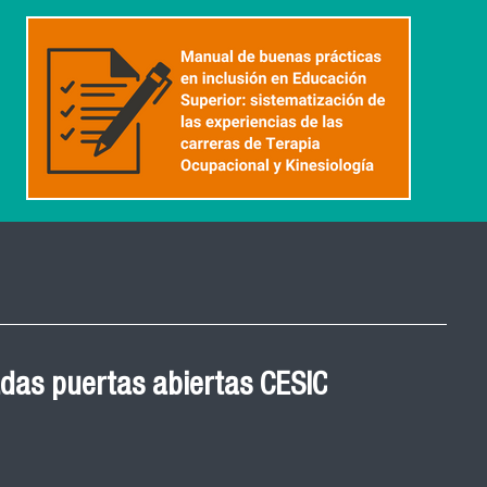
 Graduación Magíster en
 cohortes años 2021, 2022
ED