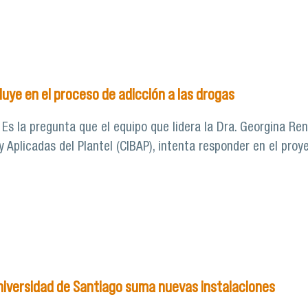
rca a niñas y niños de nivel parvulario al mundo de las neu
luye en el proceso de adicción a las drogas
? Es la pregunta que el equipo que lidera la Dra. Georgina R
y Aplicadas del Plantel (CIBAP), intenta responder en el pro
i el sexo influye en el proceso de adicción a las drogas
Universidad de Santiago suma nuevas instalaciones