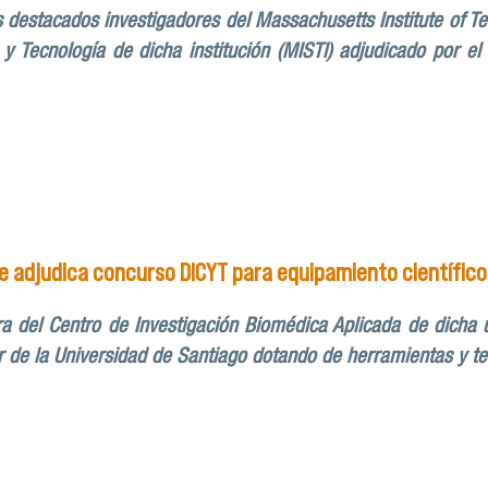
 destacados investigadores del Massachusetts Institute of T
 y Tecnología de dicha institución (MISTI) adjudicado por e
tesiología realizan seminario internacional sobre anestesio
se adjudica concurso DICYT para equipamiento científico
ra del Centro de Investigación Biomédica Aplicada de dicha 
ior de la Universidad de Santiago dotando de herramientas y te
 de Medicina se adjudica concurso DICYT para equipamiento c