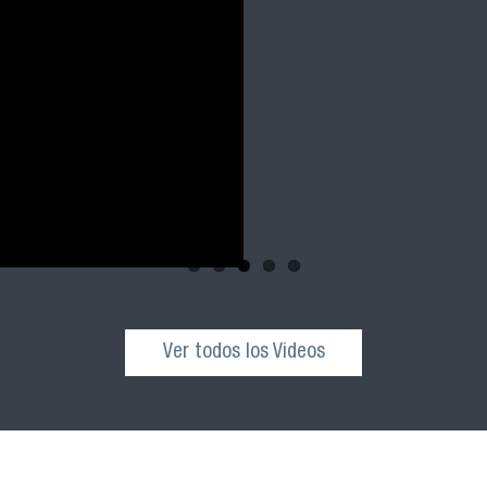
Revive la ceremonia 
cohortes 2021, 2022 
nuestra facultad
Ver todos los Videos