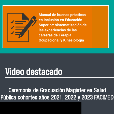
Video destacado
Roberto Vera invita a la III Jornada de Neurociencia
Esteban Aedo: “El uso de tecnología en el deporte
Manual de Buenas de Prácticas y Educación no
Ceremonia de Graduación Magíster en Salud
Jornadas puertas abiertas CESIC
Pública cohortes años 2021, 2022 y 2023 FACIMED
tiene directa relación con la inversión económica”
Sexista Libre de Violencia en Salud
e Inteligencia Artificial 2025