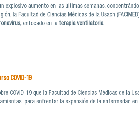
 un explosivo aumento en las últimas semanas, concentrándo
región, la Facultad de Ciencias Médicas de la Usach (FACIMED
onavirus,
enfocado en la
terapia ventilatoria
.
to de terapia ventilatoria para pacientes críticos con COVI
urso COVID-19
bre COVID-19 que la Facultad de Ciencias Médicas de la Usach
ramientas para enfrentar la expansión de la enfermedad en l
itaron en el Curso COVID-19