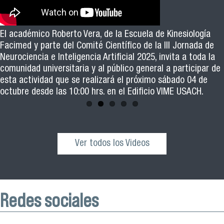
El académico Roberto Vera, de la Escuela de Kinesiología
Revive la ceremonia de graduación de las y los egresados
Facimed y parte del Comité Científico de la III Jornada de
de los cohortes 2021, 2022 y 2023 del Magister en Salud
Neurociencia e Inteligencia Artificial 2025, invita a toda la
Pública de nuestra facultad
comunidad universitaria y al público general a participar de
esta actividad que se realizará el próximo sábado 04 de
octubre desde las 10:00 hrs. en el Edificio VIME USACH.
Ver todos los Videos
Redes sociales