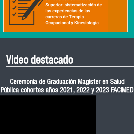
Video destacado
Roberto Vera invita a la III Jornada de Neurociencia
Esteban Aedo: “El uso de tecnología en el deporte
Manual de Buenas de Prácticas y Educación no
Ceremonia de Graduación Magíster en Salud
Jornadas puertas abiertas CESIC
Pública cohortes años 2021, 2022 y 2023 FACIMED
tiene directa relación con la inversión económica”
Sexista Libre de Violencia en Salud
e Inteligencia Artificial 2025